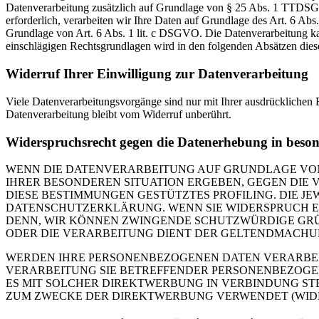
Datenverarbeitung zusätzlich auf Grundlage von § 25 Abs. 1 TTDSG. 
erforderlich, verarbeiten wir Ihre Daten auf Grundlage des Art. 6 Abs
Grundlage von Art. 6 Abs. 1 lit. c DSGVO. Die Datenverarbeitung kann
einschlägigen Rechtsgrundlagen wird in den folgenden Absätzen diese
Widerruf Ihrer Einwilligung zur Datenverarbeitung
Viele Datenverarbeitungsvorgänge sind nur mit Ihrer ausdrücklichen E
Datenverarbeitung bleibt vom Widerruf unberührt.
Widerspruchsrecht gegen die Datenerhebung in beso
WENN DIE DATENVERARBEITUNG AUF GRUNDLAGE VON ART
IHRER BESONDEREN SITUATION ERGEBEN, GEGEN DIE 
DIESE BESTIMMUNGEN GESTÜTZTES PROFILING. DIE J
DATENSCHUTZERKLÄRUNG. WENN SIE WIDERSPRUCH EI
DENN, WIR KÖNNEN ZWINGENDE SCHUTZWÜRDIGE GRÜN
ODER DIE VERARBEITUNG DIENT DER GELTENDMACHUN
WERDEN IHRE PERSONENBEZOGENEN DATEN VERARBEITE
VERARBEITUNG SIE BETREFFENDER PERSONENBEZOGEN
ES MIT SOLCHER DIREKTWERBUNG IN VERBINDUNG ST
ZUM ZWECKE DER DIREKTWERBUNG VERWENDET (WIDERS