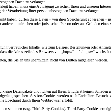
ezogenen Daten zu verlangen.
legt haben, muss eine Abwägung zwischen Ihren und unseren Interess
g der Verarbeitung Ihrer personenbezogenen Daten zu verlangen.
änkt haben, dürfen diese Daten – von ihrer Speicherung abgesehen – n
anderen natürlichen oder juristischen Person oder aus Gründen eines w
ung vertraulicher Inhalte, wie zum Beispiel Bestellungen oder Anfrage
dass die Adresszeile des Browsers von „http://“ auf „https://“ wechsel
en, die Sie an uns übermitteln, nicht von Dritten mitgelesen werden.
d kleine Datenpakete und richten auf Ihrem Endgerät keinen Schaden a
dgerät gespeichert. Session-Cookies werden nach Ende Ihres Besuchs 
ische Löschung durch Ihren Webbrowser erfolgt.
ehmen stammen (sog. Third-Party-Cookies). Third-Party-Cookies ermögl