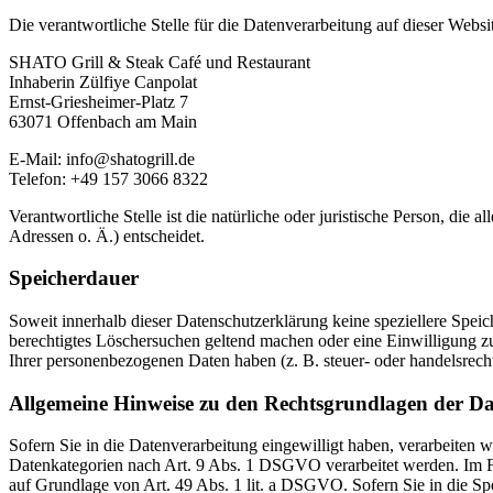
Die verantwortliche Stelle für die Datenverarbeitung auf dieser Websit
SHATO Grill & Steak Café und Restaurant
Inhaberin Zülfiye Canpolat
Ernst-Griesheimer-Platz 7
63071 Offenbach am Main
E-Mail: info@shatogrill.de
Telefon: +49 157 3066 8322
Verantwortliche Stelle ist die natürliche oder juristische Person, d
Adressen o. Ä.) entscheidet.
Speicherdauer
Soweit innerhalb dieser Datenschutzerklärung keine speziellere Spei
berechtigtes Löschersuchen geltend machen oder eine Einwilligung zu
Ihrer personenbezogenen Daten haben (z. B. steuer- oder handelsrecht
Allgemeine Hinweise zu den Rechtsgrundlagen der Da
Sofern Sie in die Datenverarbeitung eingewilligt haben, verarbeiten
Datenkategorien nach Art. 9 Abs. 1 DSGVO verarbeitet werden. Im Fa
auf Grundlage von Art. 49 Abs. 1 lit. a DSGVO. Sofern Sie in die Spe