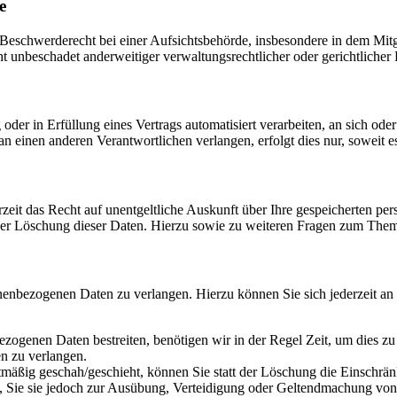
e
schwerderecht bei einer Aufsichtsbehörde, insbesondere in dem Mitgli
 unbeschadet anderweitiger verwaltungsrechtlicher oder gerichtlicher 
oder in Erfüllung eines Vertrags automatisiert verarbeiten, an sich od
n einen anderen Verantwortlichen verlangen, erfolgt dies nur, soweit e
zeit das Recht auf unentgeltliche Auskunft über Ihre gespeicherten 
der Löschung dieser Daten. Hierzu sowie zu weiteren Fragen zum Them
onenbezogenen Daten zu verlangen. Hierzu können Sie sich jederzeit a
ezogenen Daten bestreiten, benötigen wir in der Regel Zeit, um dies z
n zu verlangen.
mäßig geschah/geschieht, können Sie statt der Löschung die Einschrän
Sie sie jedoch zur Ausübung, Verteidigung oder Geltendmachung von R