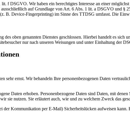
lit. f DSGVO. Wir haben ein berechtigtes Interesse an einer möglichst 
ng ausschließlich auf Grundlage von Art. 6 Abs. 1 lit. a DSGVO und §
(z. B. Device-Fingerprinting) im Sinne des TTDSG umfasst. Die Einwill
 des oben genannten Dienstes geschlossen. Hierbei handelt es sich um
bsitebesucher nur nach unseren Weisungen und unter Einhaltung der D
ationen
ten sehr ernst. Wir behandeln Ihre personenbezogenen Daten vertrauli
ene Daten erhoben. Personenbezogene Daten sind Daten, mit denen Sie
wir sie nutzen. Sie erläutert auch, wie und zu welchem Zweck das gesc
bei der Kommunikation per E-Mail) Sicherheitslücken aufweisen kann. E