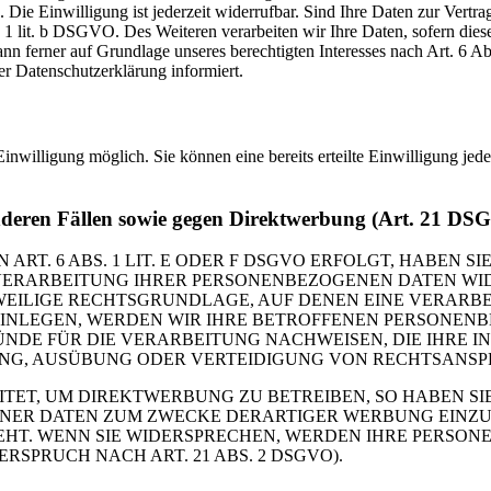
Die Einwilligung ist jederzeit widerrufbar. Sind Ihre Daten zur Vert
. 1 lit. b DSGVO. Des Weiteren verarbeiten wir Ihre Daten, sofern diese 
 ferner auf Grundlage unseres berechtigten Interesses nach Art. 6 Abs
r Datenschutzerklärung informiert.
inwilligung möglich. Sie können eine bereits erteilte Einwilligung jed
nderen Fällen sowie gegen Direktwerbung (Art. 21 DS
. 6 ABS. 1 LIT. E ODER F DSGVO ERFOLGT, HABEN SIE
VERARBEITUNG IHRER PERSONENBEZOGENEN DATEN WIDE
EWEILIGE RECHTSGRUNDLAGE, AUF DENEN EINE VERARBE
NLEGEN, WERDEN WIR IHRE BETROFFENEN PERSONENBE
DE FÜR DIE VERARBEITUNG NACHWEISEN, DIE IHRE IN
G, AUSÜBUNG ODER VERTEIDIGUNG VON RECHTSANSPRÜC
T, UM DIREKTWERBUNG ZU BETREIBEN, SO HABEN SIE
ER DATEN ZUM ZWECKE DERARTIGER WERBUNG EINZULEG
EHT. WENN SIE WIDERSPRECHEN, WERDEN IHRE PERSO
PRUCH NACH ART. 21 ABS. 2 DSGVO).